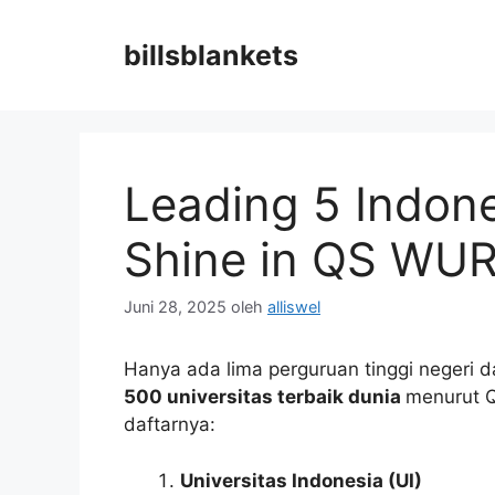
Langsung
ke
billsblankets
isi
Leading 5 Indone
Shine in QS WUR
Juni 28, 2025
oleh
alliswel
Hanya ada lima perguruan tinggi negeri d
500 universitas terbaik dunia
menurut Q
daftarnya:
Universitas Indonesia (UI)