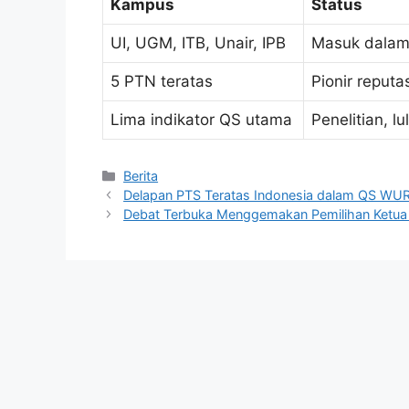
Kampus
Status
UI, UGM, ITB, Unair, IPB
Masuk dalam
5 PTN teratas
Pionir reputas
Lima indikator QS utama
Penelitian, l
Kategori
Berita
Delapan PTS Teratas Indonesia dalam QS WUR
Debat Terbuka Menggemakan Pemilihan Ketu